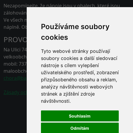
Nezapomínejte, že nápoje jsou v obalech, které jsou
zálohovány.
Ve všech našich skladech je možné platit kartou pouze
Používáme soubory
náplně. Obaly jen v hotovosti.
cookies
PROVOZOVNA ČERNÁ HORA
Na Ulici 74, 67921 Černá Hora, Blansko
Tyto webové stránky používají
velkoobchod - tel.: 778 496 863
soubory cookies a další sledovací
mobil: 737 211 132
nástroje s cílem vylepšení
maloobchod - tel.: 778 496 862
uživatelského prostředí, zobrazení
chora@baracek.cz
přizpůsobeného obsahu a reklam,
analýzy návštěvnosti webových
Zásady ochrany osobních údajů
stránek a zjištění zdroje
návštěvnosti.
Souhlasím
Odmítám