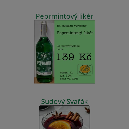
Peprmintový likér
Sudový Svařák