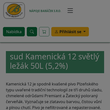
Přejít k hlavnímu obsahu
NÁPOJE BARÁČEK S.R.O.
Nabídka
Přihlásit se
sud Kamenická 12 světlý
ležák 50L (5,2%)
Kamenická 12 je spodně kvašené pivo Plzeňského
typu uvařené tradiční technologií ze tří druhů sladu,
chmelené odrůdami Premiant a Žatecký poloraný
červeňák. Vyznačuje se zlatavou barvou, čistou vůní
a plnou chutí. Pivo je nefiltrované a nepasterované.