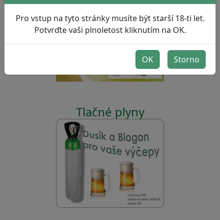
Pro vstup na tyto stránky musíte být starší 18-ti let.
Sanitace výčepních zařízení
Potvrďte vaši plnoletost kliknutím na OK.
OK
Storno
Tlačné plyny