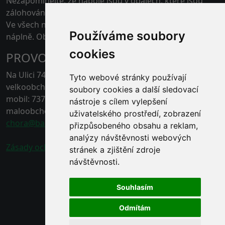
Nezapomínejte, že nápoje jsou v obalech, které jsou
zálohovány.
Ve všech našich skladech je možné platit kartou pouze
Používáme soubory
náplně. Obaly jen v hotovosti.
cookies
PROVOZOVNA ČERNÁ HORA
Na Ulici 74, 67921 Černá Hora, Blansko
Tyto webové stránky používají
velkoobchod - tel.: 778 496 863
soubory cookies a další sledovací
mobil: 737 211 132
nástroje s cílem vylepšení
maloobchod - tel.: 778 496 862
uživatelského prostředí, zobrazení
chora@baracek.cz
přizpůsobeného obsahu a reklam,
analýzy návštěvnosti webových
Zásady ochrany osobních údajů
stránek a zjištění zdroje
návštěvnosti.
Souhlasím
Odmítám