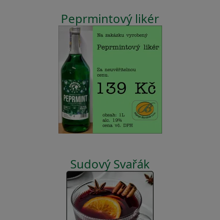
Peprmintový likér
Sudový Svařák