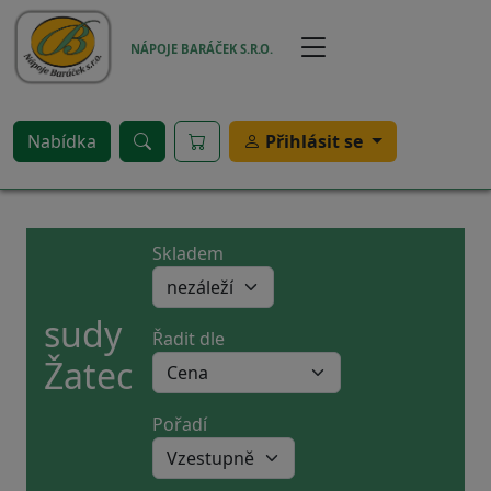
Přejít k hlavnímu obsahu
NÁPOJE BARÁČEK S.R.O.
Nabídka
Přihlásit se
Skladem
sudy
Řadit dle
Žatec
Pořadí