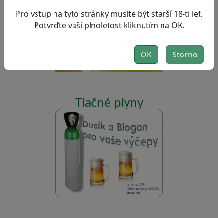
Sanitace výčepních zařízení
Pro vstup na tyto stránky musíte být starší 18-ti let.
Potvrďte vaši plnoletost kliknutím na OK.
OK
Storno
Tlačné plyny