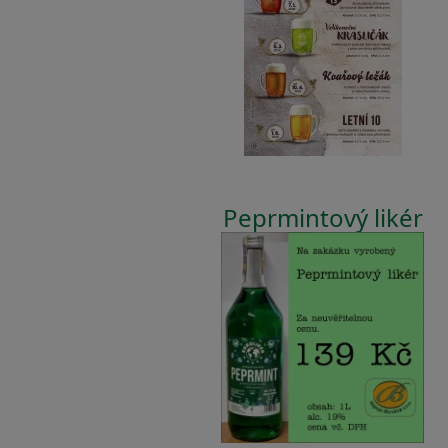
Peprmintový likér