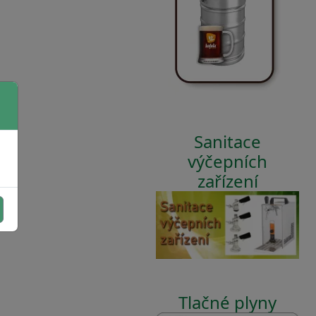
Sanitace
výčepních
zařízení
Tlačné plyny