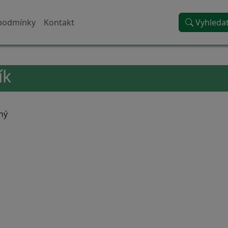
podmínky
Kontakt
Vyhleda
ík
ný