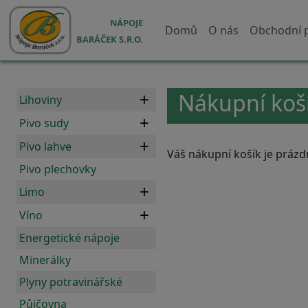
Přejít k hlavnímu obsahu
Hlavní navigace
NÁPOJE
Domů
O nás
Obchodní 
BARÁČEK S.R.O.
Nákupní koš
Lihoviny
Pivo sudy
Pivo lahve
Váš nákupní košík je prázd
Pivo plechovky
Limo
Víno
Energetické nápoje
Minerálky
Plyny potravinářské
Půjčovna