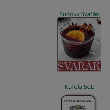
Sudový Svařák
Kofola 50L