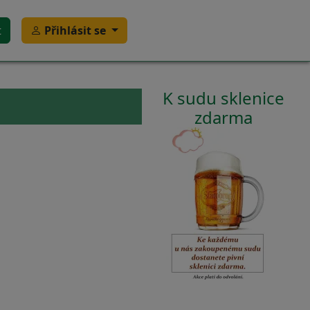
t
Přihlásit se
K sudu sklenice
zdarma