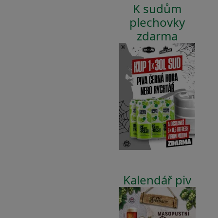
K sudům
plechovky
zdarma
Kalendář piv