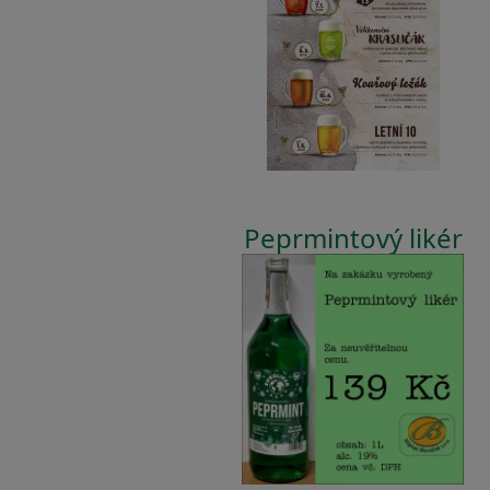
Peprmintový likér