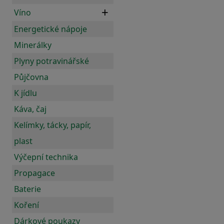
Víno
Energetické nápoje
Minerálky
Plyny potravinářské
Půjčovna
K jídlu
Káva, čaj
Kelímky, tácky, papír,
plast
Výčepní technika
Propagace
Baterie
Koření
Dárkové poukazy