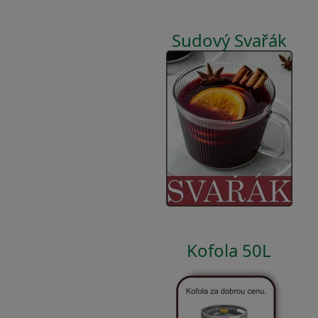
Sudový Svařák
Kofola 50L