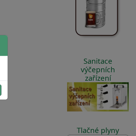
Sanitace
výčepních
zařízení
Tlačné plyny