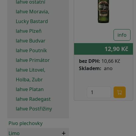
lahve ostatní
lahve Moravia,
Lucky Bastard
lahve Plzeň
info
lahve Budvar
12,90 Kč
lahve Poutník
lahve Primátor
bez DPH:
10,66 Kč
Skladem
ano
lahve Litovel,
Holba, Zubr
lahve Platan
lahve Radegast
lahve Postřižiny
Pivo plechovky
Limo