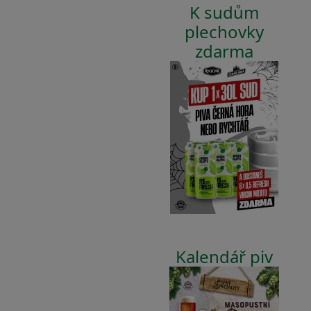
K sudům
plechovky
zdarma
Kalendář piv