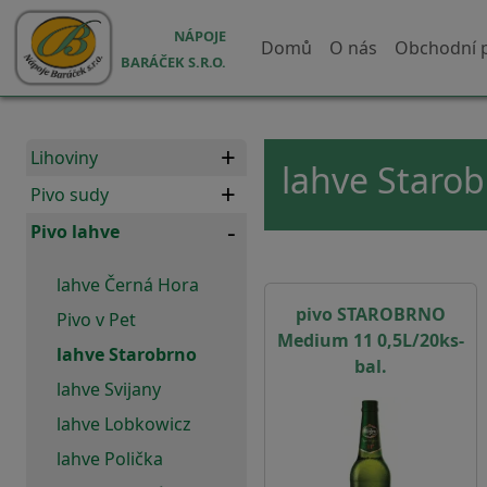
Přejít k hlavnímu obsahu
Hlavní navigace
NÁPOJE
Domů
O nás
Obchodní 
BARÁČEK S.R.O.
Lihoviny
lahve Staro
Pivo sudy
Pivo lahve
lahve Černá Hora
pivo STAROBRNO
Pivo v Pet
Medium 11 0,5L/20ks-
lahve Starobrno
bal.
lahve Svijany
lahve Lobkowicz
lahve Polička