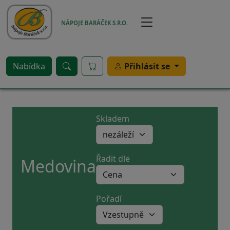
Přejít k hlavnímu obsahu
NÁPOJE BARÁČEK S.R.O.
Nabídka
Přihlásit se
Skladem
Řadit dle
Medovina
Pořadí