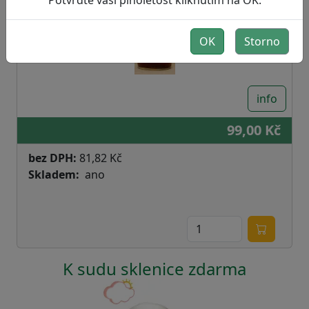
OK
Storno
info
99,00 Kč
bez DPH:
81,82 Kč
Skladem
ano
K sudu sklenice zdarma