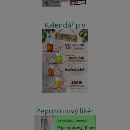
Kalendář piv
Peprmintový likér