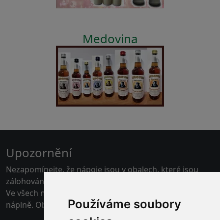
Medovina
Upozornění
Nezapomínejte, že nápoje jsou v obalech, které jsou
zálohovány.
Ve všech našich skladech je možné platit kartou pouze
Používáme soubory
náplně. Obaly jen v hotovosti.