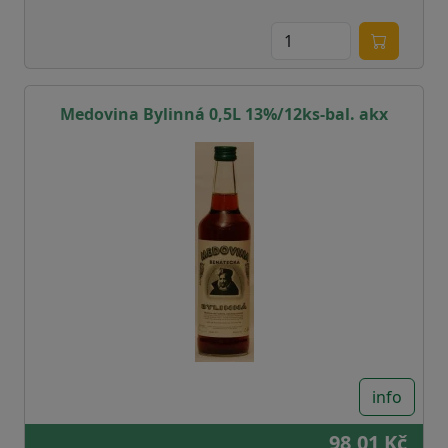
Medovina Bylinná 0,5L 13%/12ks-bal. akx
info
98,01 Kč