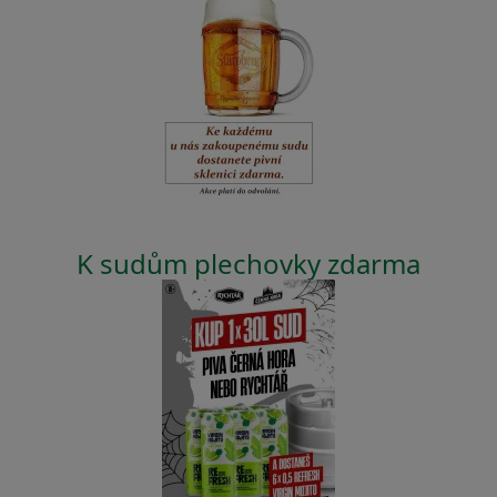
K sudům plechovky zdarma