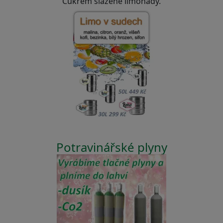
Cukrem slazené limonády.
Potravinářské plyny