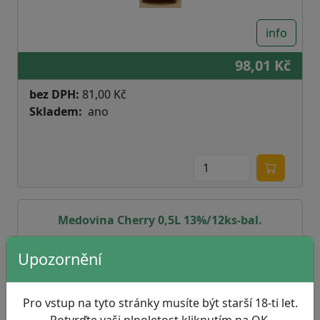
info
98,01 Kč
bez DPH:
81,00 Kč
Skladem
ano
Medovina Cherry 0,5L 13%/12ks-bal.
Upozornění
Pro vstup na tyto stránky musíte být starší 18-ti let.
Potvrďte vaši plnoletost kliknutím na OK.