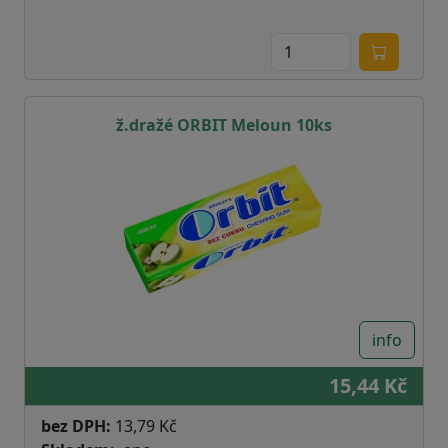
ž.dražé ORBIT Meloun 10ks
info
15,44 Kč
bez DPH:
13,79 Kč