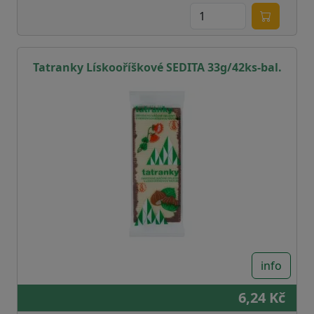
Tatranky Lískooříškové SEDITA 33g/42ks-bal.
info
6,24 Kč