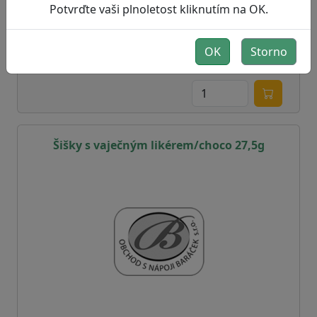
Potvrďte vaši plnoletost kliknutím na OK.
bez DPH:
11,54 Kč
Skladem
ano
OK
Storno
Šišky s vaječným likérem/choco 27,5g