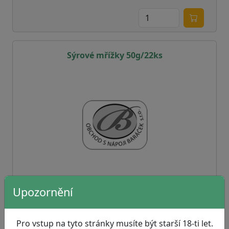
Sýrové mřížky 50g/22ks
Upozornění
info
12,92 Kč
Pro vstup na tyto stránky musíte být starší 18-ti let.