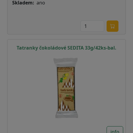
Skladem
ano
Tatranky čokoládové SEDITA 33g/42ks-bal.
info