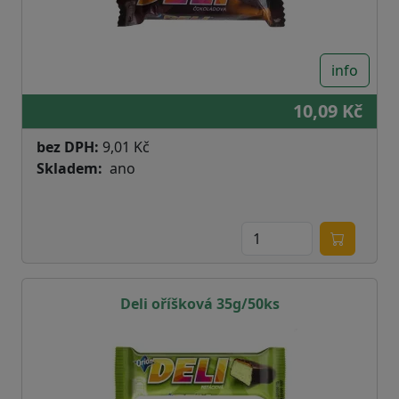
info
10,09 Kč
bez DPH:
9,01 Kč
Skladem
ano
Deli oříšková 35g/50ks