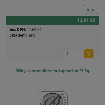
info
13,01 Kč
bez DPH:
11,62 Kč
Skladem
ano
Šišky s karam.likérem/cappucino 27,5g