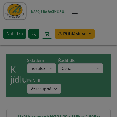
Přejít k hlavnímu obsahu
NÁPOJE BARÁČEK S.R.O.
Nabídka
Přihlásit se
Skladem
Řadit dle
K
jídlu
Pořadí
Lízátko ovocné HORS 10g 150ks/ 1 500 g