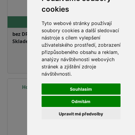
cookies
info
15,96 Kč
Tyto webové stránky používají
soubory cookies a další sledovací
bez DPH:
14,25 Kč
nástroje s cílem vylepšení
Skladem
ano
uživatelského prostředí, zobrazení
přizpůsobeného obsahu a reklam,
analýzy návštěvnosti webových
stránek a zjištění zdroje
návštěvnosti.
Hospodské cibulové kroužky 40g/20ks
Souhlasím
Odmítám
Upravit mé předvolby