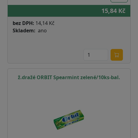
15,84 Kč
bez DPH:
14,14 Kč
Skladem
ano
ž.dražé ORBIT Spearmint zelené/10ks-bal.