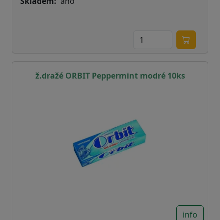
Skladem
ano
ž.dražé ORBIT Peppermint modré 10ks
info