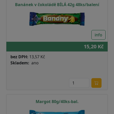
Banánek v čokoládě BÍLÁ 42g 48ks/balení
info
15,20 Kč
bez DPH:
13,57 Kč
Skladem
ano
Margot 80g/40ks-bal.