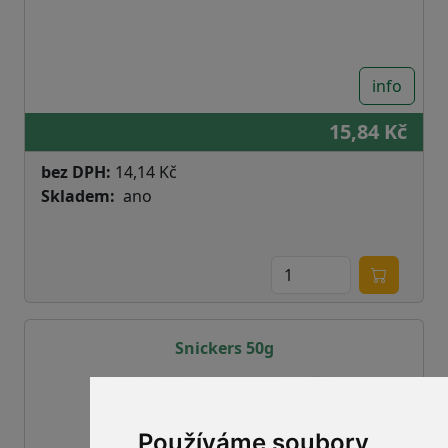
info
15,84 Kč
bez DPH:
14,14 Kč
Skladem
ano
Snickers 50g
Používáme soubory