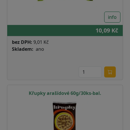
info
10,09 Kč
bez DPH:
9,01 Kč
Skladem
ano
Křupky arašídové 60g/30ks-bal.