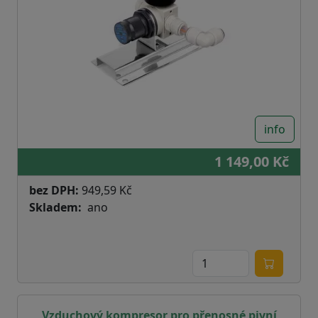
info
1 149,00 Kč
bez DPH:
949,59 Kč
Skladem
ano
Vzduchový kompresor pro přenosné pivní