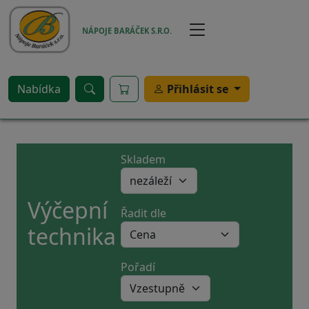
Přejít k hlavnímu obsahu
NÁPOJE BARÁČEK S.R.O.
Nabídka
Přihlásit se
Skladem
Výčepní
Řadit dle
technika
Pořadí