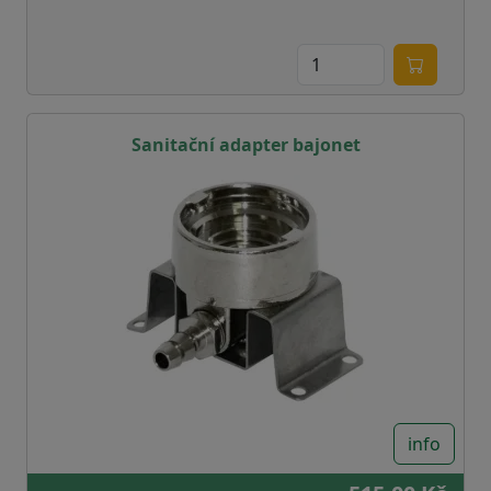
Sanitační adapter bajonet
info