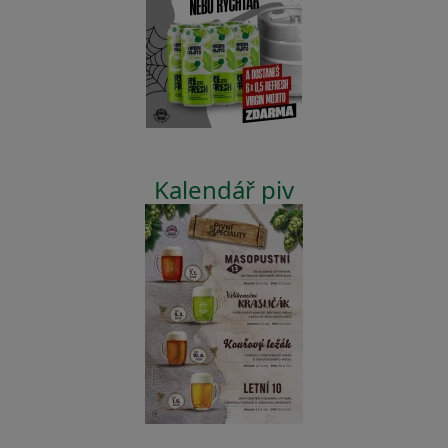
Kalendář piv