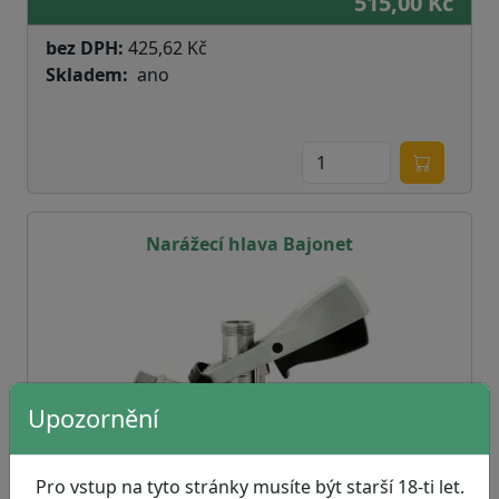
515,00 Kč
bez DPH:
425,62 Kč
Skladem
ano
Narážecí hlava Bajonet
Upozornění
Pro vstup na tyto stránky musíte být starší 18-ti let.