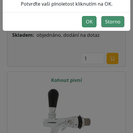
info
Potvrďte vaši plnoletost kliknutím na OK.
699,00 Kč
OK
Storno
bez DPH:
577,69 Kč
Skladem
objednáno, dodání na dotaz
Kohout pivní