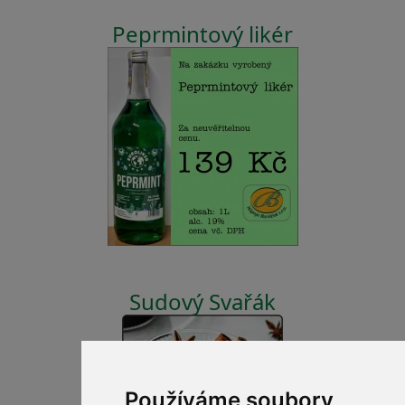
Peprmintový likér
Sudový Svařák
Používáme soubory