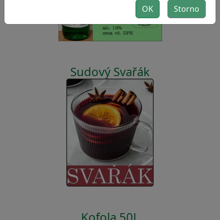
OK
Storno
Sudový Svařák
Kofola 50L