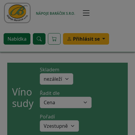
Přejít k hlavnímu obsahu
NÁPOJE BARÁČEK S.R.O.
Nabídka
Přihlásit se
Skladem
Víno
Řadit dle
sudy
Pořadí