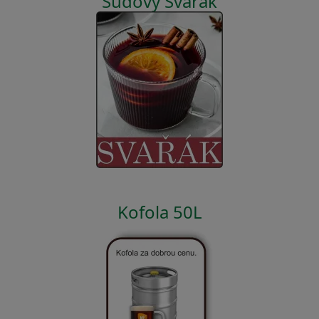
Sudový Svařák
Kofola 50L