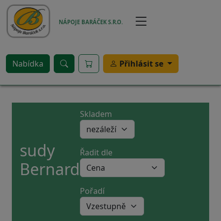
Přejít k hlavnímu obsahu
NÁPOJE BARÁČEK S.R.O.
Nabídka
Přihlásit se
Skladem
sudy
Řadit dle
Bernard
Pořadí