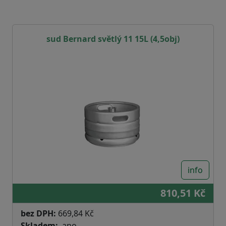
sud Bernard světlý 11 15L (4,5obj)
info
810,51 Kč
bez DPH:
669,84 Kč
Skladem
ano