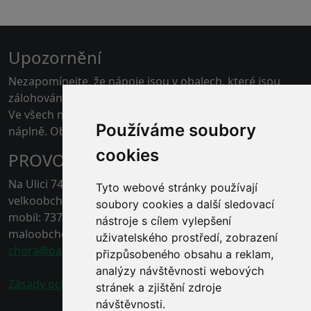
Upozornění
Nezapomínejte, že nápoje jsou v obalech, které jsou
zálohovány.
Ve všech našich skladech je možné platit kartou pouze
Používáme soubory
náplně. Obaly jen v hotovosti.
cookies
PROVOZOVNA ČERNÁ HORA
Na Ulici 74, 67921 Černá Hora, Blansko
Tyto webové stránky používají
velkoobchod - tel.: 778 496 863
soubory cookies a další sledovací
mobil: 737 211 132
nástroje s cílem vylepšení
maloobchod - tel.: 778 496 862
uživatelského prostředí, zobrazení
chora@baracek.cz
přizpůsobeného obsahu a reklam,
analýzy návštěvnosti webových
Zásady ochrany osobních údajů
stránek a zjištění zdroje
návštěvnosti.