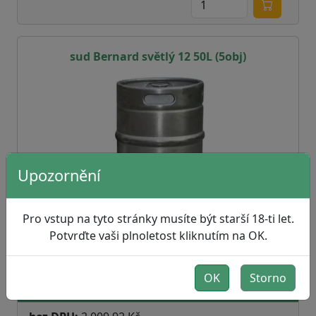
sud Bernard světlý 12 50L (5obj)
Upozornění
Pro vstup na tyto stránky musíte být starší 18-ti let.
Potvrďte vaši plnoletost kliknutím na OK.
info
OK
Storno
2 432,00 Kč