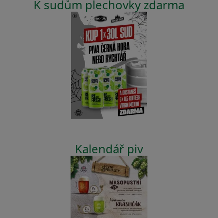
K sudům plechovky zdarma
Kalendář piv