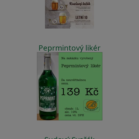
Peprmintový likér