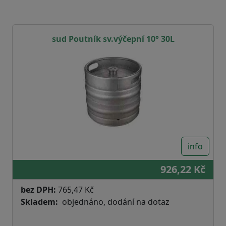
sud Poutník sv.výčepní 10° 30L
info
926,22 Kč
bez DPH:
765,47 Kč
Skladem
objednáno, dodání na dotaz