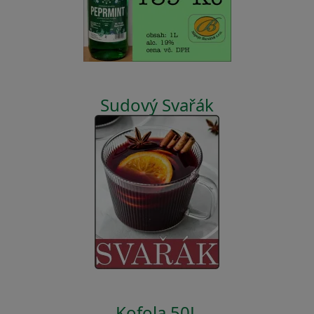
Sudový Svařák
Kofola 50L