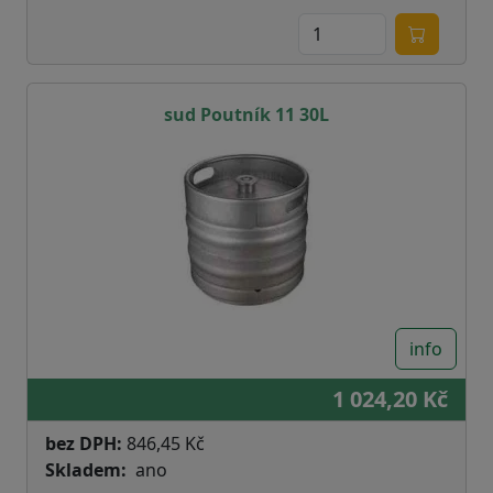
sud Poutník 11 30L
info
1 024,20 Kč
bez DPH:
846,45 Kč
Skladem
ano