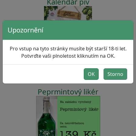
Kalendář piv
Upozornění
Pro vstup na tyto stránky musíte být starší 18-ti let.
Potvrďte vaši plnoletost kliknutím na OK.
OK
Storno
Peprmintový likér