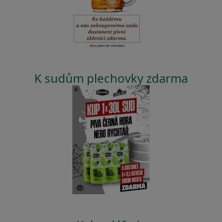
K sudům plechovky zdarma