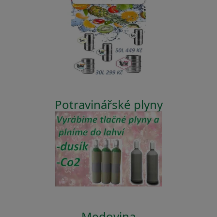
Potravinářské plyny
Medovina