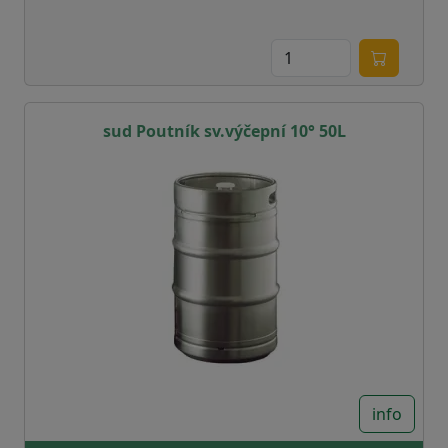
sud Poutník sv.výčepní 10° 50L
info