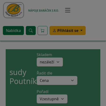
Přejít k hlavnímu obsahu
NÁPOJE BARÁČEK S.R.O.
Nabídka
Přihlásit se
Skladem
sudy
Řadit dle
Poutník
Pořadí