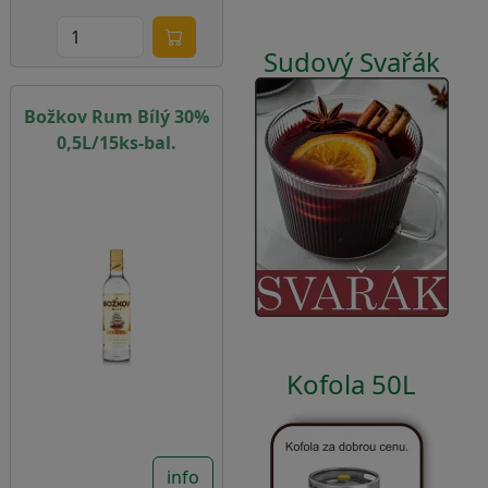
Sudový Svařák
Božkov Rum Bílý 30%
0,5L/15ks-bal.
Kofola 50L
info