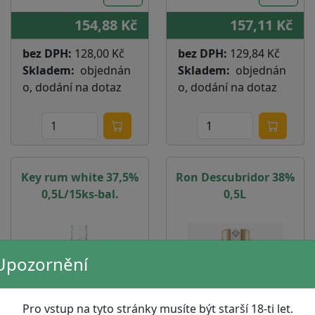
154,88 Kč
157,11 Kč
bez DPH:
128,00 Kč
bez DPH:
129,84 Kč
Skladem
objednán
Skladem
objednán
o, dodání na dotaz
o, dodání na dotaz
Key rum white 37,5%
Ron Descubridor 38%
0,5L/15ks-bal.
0,5L
Upozornění
Pro vstup na tyto stránky musíte být starší 18-ti let.