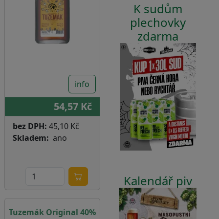
K sudům
plechovky
zdarma
info
54,57 Kč
bez DPH:
45,10 Kč
Skladem
ano
Kalendář piv
Tuzemák Original 40%