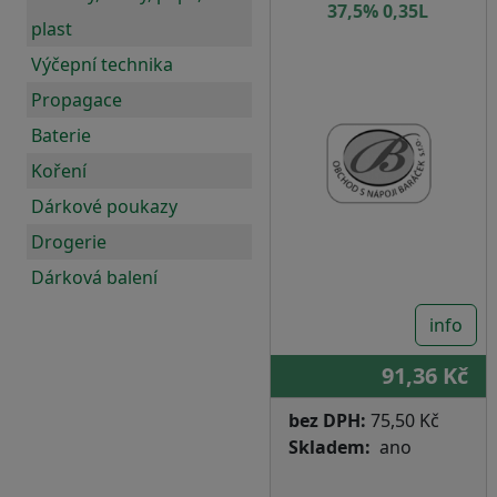
37,5% 0,35L
plast
Výčepní technika
Propagace
Baterie
Koření
Dárkové poukazy
Drogerie
Dárková balení
info
91,36 Kč
bez DPH:
75,50 Kč
Skladem
ano