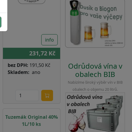
info
231,72 Kč
Odrůdová vína v
bez DPH:
191,50 Kč
Skladem
ano
obalech BIB
Nabízíme široký výběr vín v BIB
obalech o objemu 20 litrů.
Tuzemák Original 40%
1L/10 ks