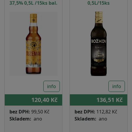
37,5% 0,5L /15ks bal.
0,5L/15ks
info
info
120,40 Kč
136,51 Kč
bez DPH:
99,50 Kč
bez DPH:
112,82 Kč
Skladem
ano
Skladem
ano