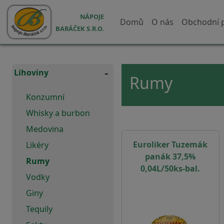
Přejít k hlavnímu obsahu
Hlavní navigace
NÁPOJE
Domů
O nás
Obchodní 
BARÁČEK S.R.O.
Lihoviny
Rumy
Konzumní
Whisky a burbon
Medovina
Euroliker Tuzemák
Likéry
panák 37,5%
Rumy
0,04L/50ks-bal.
Vodky
Giny
Tequily