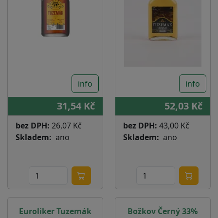
info
info
31,54 Kč
52,03 Kč
bez DPH:
26,07 Kč
bez DPH:
43,00 Kč
Skladem
ano
Skladem
ano
Euroliker Tuzemák
Božkov Černý 33%