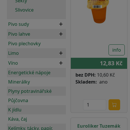
Sekty
Slivovice
Pivo sudy
Pivo lahve
Pivo plechovky
info
Limo
12,83 Kč
Víno
Energetické nápoje
bez DPH:
10,60 Kč
Minerálky
Skladem
ano
Plyny potravinářské
Půjčovna
K jídlu
Káva, čaj
Euroliker Tuzemák
Kelímky, tácky, papír,