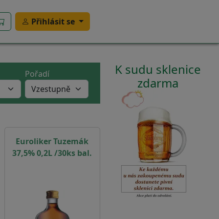
Přihlásit se
K sudu sklenice
Pořadí
zdarma
Euroliker Tuzemák
37,5% 0,2L /30ks bal.