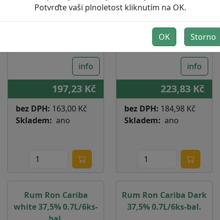
Potvrďte vaši plnoletost kliknutím na OK.
OK
Storno
info
info
197,23 Kč
223,83 Kč
bez DPH:
163,00 Kč
bez DPH:
184,98 Kč
Skladem
ano
Skladem
ano
Rum Ron Cariba
Rum Ron Cariba Dark
white 37,5% 0.7L/6ks-
37,5% 0.7L/6ks-bal.
bal.