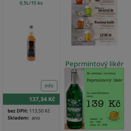
0,5L/15 ks
Peprmintový likér
info
137,34 Kč
bez DPH:
113,50 Kč
Skladem
ano