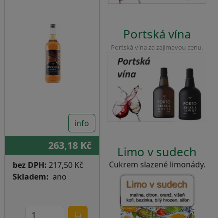
Portská vína
Portská vína za zajímavou cenu.
info
263,18 Kč
Limo v sudech
Cukrem slazené limonády.
bez DPH:
217,50 Kč
Skladem
ano