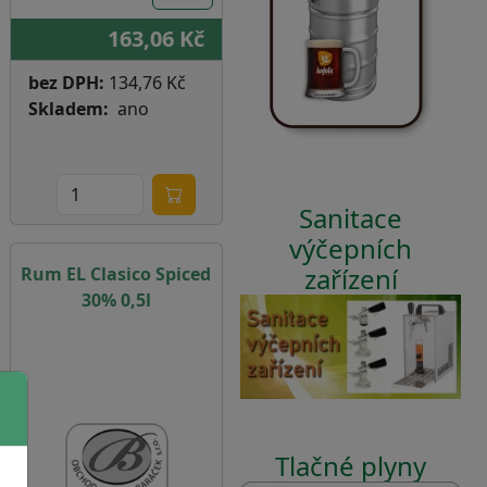
163,06 Kč
bez DPH:
134,76 Kč
Skladem
ano
Sanitace
výčepních
zařízení
Rum EL Clasico Spiced
30% 0,5l
Tlačné plyny