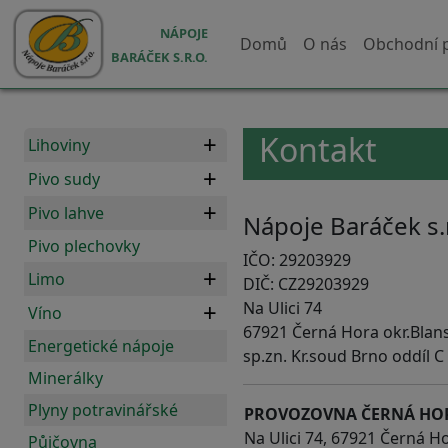
Přejít k hlavnímu obsahu
Hlavní navigace
NÁPOJE
Domů
O nás
Obchodní 
BARÁČEK S.R.O.
Kontakt
Lihoviny
Pivo sudy
Pivo lahve
Nápoje Baráček s.r
Pivo plechovky
IČO: 29203929
Limo
DIČ: CZ29203929
Na Ulici 74
Víno
67921 Černá Hora okr.Blan
Energetické nápoje
sp.zn. Kr.soud Brno oddíl C
Minerálky
Plyny potravinářské
PROVOZOVNA ČERNÁ HO
Na Ulici 74, 67921 Černá H
Půjčovna