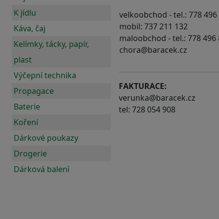
K jídlu
velkoobchod - tel.: 778 496
mobil: 737 211 132
Káva, čaj
maloobchod - tel.: 778 496
Kelímky, tácky, papír,
chora@baracek.cz
plast
Výčepní technika
FAKTURACE:
Propagace
verunka@baracek.cz
Baterie
tel: 728 054 908
Koření
Dárkové poukazy
Drogerie
Dárková balení