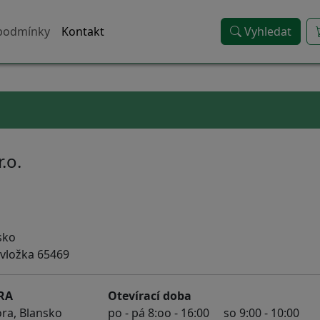
podmínky
Kontakt
Vyhledat
.o.
sko
 vložka 65469
RA
Otevírací doba
ora, Blansko
po - pá 8:oo - 16:00 so 9:00 - 10:00