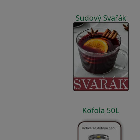
Sudový Svařák
Kofola 50L