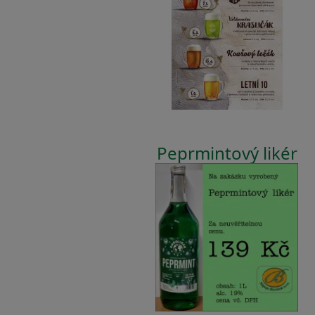
Peprmintový likér