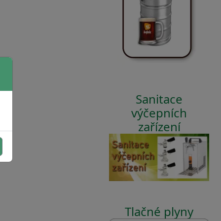
Sanitace
výčepních
zařízení
Tlačné plyny