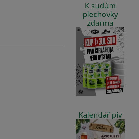
K sudům
plechovky
zdarma
Kalendář piv